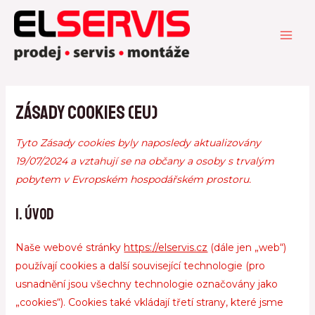
Přeskočit
Consent
Consent
Consent
Consent
Statistiky
Marketin
MAI
to
to
to
to
na
ME
service
service
service
service
obsah
google-
google-
facebook
ostatní
fonts
maps
Zásady cookies (EU)
Tyto Zásady cookies byly naposledy aktualizovány
19/07/2024 a vztahují se na občany a osoby s trvalým
pobytem v Evropském hospodářském prostoru.
1. Úvod
Naše webové stránky
https://elservis.cz
(dále jen „web“)
používají cookies a další související technologie (pro
usnadnění jsou všechny technologie označovány jako
„cookies“). Cookies také vkládají třetí strany, které jsme